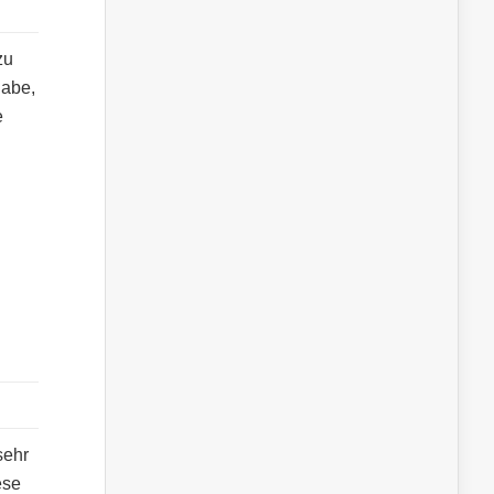
zu
habe,
e
sehr
ese