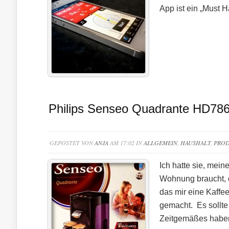
App ist ein „Must H
Philips Senseo Quadrante HD78
GEPOSTET VON
ANJA
AM 17:02 IN
ALLGEMEIN
,
HAUSHALT
,
PROD
Ich hatte sie, mei
Wohnung braucht, d
das mir eine Kaffee
gemacht. Es sollte
Zeitgemäßes habe