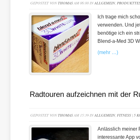
GEPOSTET VON
THOMAS
AM 06:00 IN
ALLGEMEIN
,
PRODUKTTE
Ich trage mich sch
verwenden. Und jetz
benötige ich ein s
Blend-a-Med 3D Wh
(mehr …)
Radtouren aufzeichnen mit der R
GEPOSTET VON
THOMAS
AM 15:39 IN
ALLGEMEIN
,
FITNESS
|
5 
Anlässlich meiner 
interessante App v