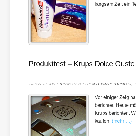
langsam Zeit ein T
Produkttest – Krups Dolce Gusto
GEPOSTET VON
THOMAS
AM 21:57 IN
ALLGEMEIN
,
HAUSHALT
,
P
Vor einiger Zeig h
berichtet. Heute m
Krups berichten. W
kaufen.
(mehr …)