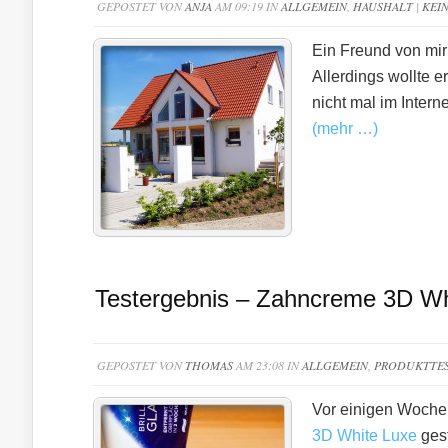
GEPOSTET VON
ANJA
AM 09:19 IN
ALLGEMEIN
,
HAUSHALT
|
KEI
Ein Freund von mi
Allerdings wollte e
nicht mal im Inter
(mehr …)
Testergebnis – Zahncreme 3D Wh
GEPOSTET VON
THOMAS
AM 23:08 IN
ALLGEMEIN
,
PRODUKTTE
Vor einigen Wochen
3D White Luxe
gest