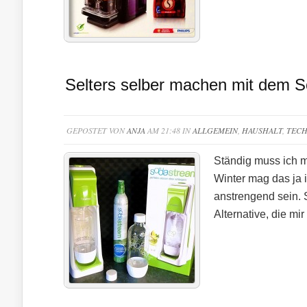
Selters selber machen mit dem 
GEPOSTET VON
ANJA
AM 21:48 IN
ALLGEMEIN
,
HAUSHALT
,
TECH
Ständig muss ich m
Winter mag das ja
anstrengend sein. 
Alternative, die mi