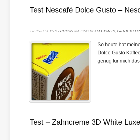
Test Nescafé Dolce Gusto – Nes
GEPOSTET VON
THOMAS
AM 13:43 IN
ALLGEMEIN
,
PRODUKTTE
So heute hat meine
Dolce Gusto Kaffee
genug für mich das
Test – Zahncreme 3D White Lux